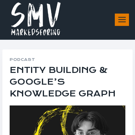
Skip
to
content
PODCAST
ENTITY BUILDING &
GOOGLE’S
KNOWLEDGE GRAPH